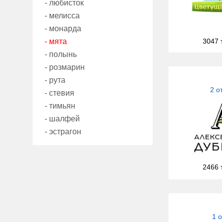
- любисток
- мелисса
- монарда
- мята
3047 
- полынь
- розмарин
- рута
2 о
- стевия
- тимьян
- шалфей
- эстрагон
2466 
1 