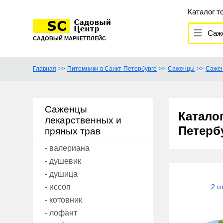
Каталог т
Саж
САДОВЫЙ МАРКЕТПЛЕЙС
Главная
Питомники в Санкт-Петербурге
Саженцы
Сажен
Саженцы
Катало
лекарственных и
Петерб
пряных трав
- валериана
- душевик
- душица
- иссоп
2 о
- котовник
- лофант