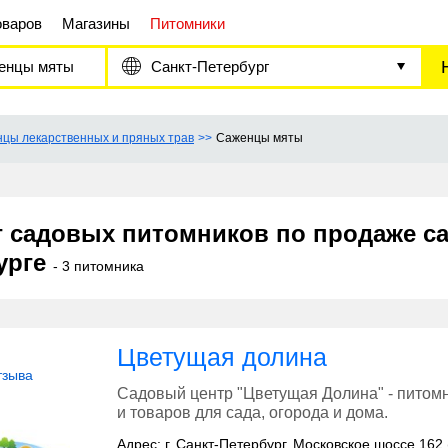
оваров
Магазины
Питомники
енцы мяты
Санкт-Петербург
цы лекарственных и пряных трав
Саженцы мяты
г садовых питомников по продаже са
урге
- 3 питомника
Цветущая долина
тзыва
Садовый центр "Цветущая Долина" - питом
и товаров для сада, огорода и дома.
Адрес: г. Санкт-Петербург, Московское шоссе 162 