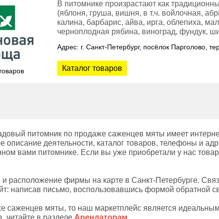
В питомнике произрастают как традиционн
(яблоня, груша, вишня, в т.ч. войлочная, а
калина, барбарис, айва, ирга, облепиха, ма
черноплодная рябина, виноград, фундук, ш
Адрес: г. Санкт-Петербург, посёлок Парголово, т
Каталог товаров
товаров
адовый питомник по продаже саженцев мяты имеет интерне
е описание деятельности, каталог товаров, телефоны и адр
нном вами питомнике. Если вы уже приобретали у нас товар
 и расположение фирмы на карте в Санкт-Петербурге. Связ
т: написав письмо, воспользовавшись формой обратной свя
е саженцев мяты, то наш маркетплейс является идеальным
, читайте в разделе
Арендаторам
.