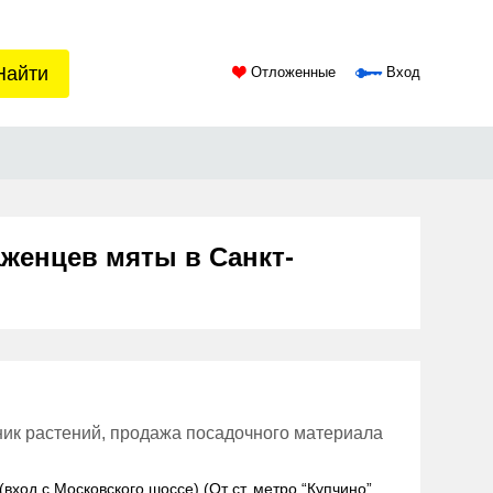
Найти
Отложенные
Вход
женцев мяты в Санкт-
ник растений, продажа посадочного материала
(вход с Московского шоссе) (От ст. метро “Купчино”