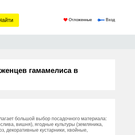
Найти
Отложенные
Вход
аженцев гамамелиса в
лагает большой выбор посадочного материала:
 слива, вишня), ягодные культуры (земляника,
оз, декоративные кустарники, хвойные,