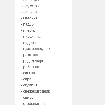
- леукотоэ
- лещина
- магония
- падуб
- пиерис
- пираканта
- подбел
- пузыреплодник
- ракитник
- рододендрон
- рябинник
- самшит
- сирень
- скумпия
- снежноягодник
- спирея
- стефанандра