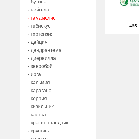
- бузина
- вейгела
- гамамелис
- гибискус
1465 
- гортензия
- дейция
- дендрантема
- диервилла
- зверобой
- ирга
- кальмия
- карагана
- керрия
- кизильник
- клетра
- красивоплодник
- крушина
- лапчатка