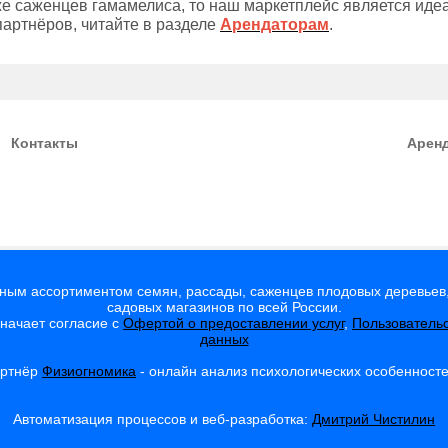
е саженцев гамамелиса, то наш маркетплейс является ид
артнёров, читайте в разделе
Арендаторам
.
Контакты
Арен
мным ассортиментом семян, рассады, саженцев плодовых деревьев,
садовых магазинов по всей России.
значает согласие с
Офертой о предоставлении услуг
,
Пользователь
данных
артнёр
Физиогномика
- онлайн анализ психологических особенност
Автоматизация процессов и веб-разработка:
Дмитрий Чистилин