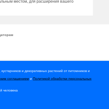
еальным местом, для расширения вашего
даторам
 кустарников и декоративных растений от питомников и
ским соглашением
и
Политикой обработки персональных
ей человека