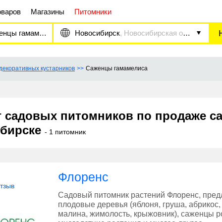
оваров
Магазины
Питомники
цы гамамелиса
Новосибирск
, Новосибирская область
декоративных кустарников
Саженцы гамамелиса
г садовых питомников по продаже с
бирске
- 1 питомник
Флоренс
отзыв
Садовый питомник растений Флоренс, пред
плодовые деревья (яблоня, груша, абрикос,
малина, жимолость, крыжовник), саженцы р