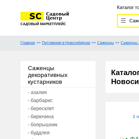
Каталог т
Сажен
САДОВЫЙ МАРКЕТПЛЕЙС
Главная
Питомники в Новосибирске
Саженцы
Саженцы 
Саженцы
Катало
декоративных
Новоси
кустарников
- азалия
- барбарис
- бересклет
- бирючина
1 
- боярышник
- буддлея