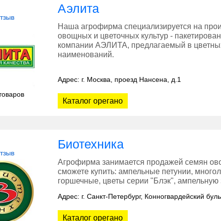
Аэлита
отзыв
Наша агрофирма специализируется на прои
овощных и цветочных культур - пакетирова
компании АЭЛИТА, предлагаемый в цветных
наименований.
Адрес: г. Москва, проезд Нансена, д.1
товаров
Каталог орегано
Биотехника
отзыв
Агрофирма занимается продажей семян овощ
сможете купить: ампельные петунии, многол
горшечные, цветы серии "Блэк", ампельную з
Адрес: г. Санкт-Петербург, Конногвардейский буль
Каталог орегано