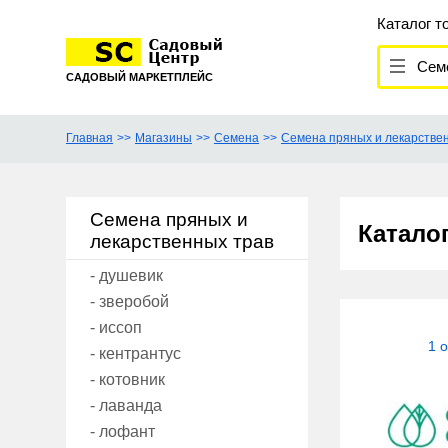
Каталог т
Сем
САДОВЫЙ МАРКЕТПЛЕЙС
Главная
Магазины
Семена
Семена пряных и лекарстве
Семена пряных и
Катало
лекарственных трав
- душевик
- зверобой
- иссоп
1 
- кентрантус
- котовник
- лаванда
- лофант