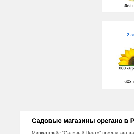
356 
2 о
602 
Садовые магазины
орегано
в Р
Маркетплейс "Садовый Центр" предлагает ва