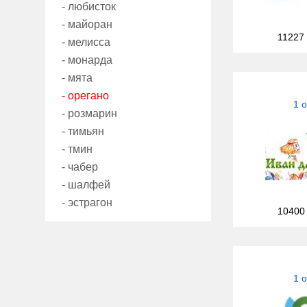
- любисток
- майоран
11227
- мелисса
- монарда
- мята
- орегано
1 
- розмарин
- тимьян
- тмин
- чабер
- шалфей
- эстрагон
10400
1 