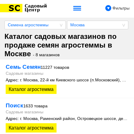
Фильтры
Семена агростеммы
Москва
Каталог садовых магазинов по
продаже семян агростеммы в
Москве
- 8 магазинов
Семь Семян
11227 товаров
Садовые магазины
Адрес: г. Москва, 22-й км Киевского шоссе (п.Московский), домовладение 4, строение 4, этаж 1, офис 101Д
Каталог агростемма
Поиск
1633 товара
Садовые магазины
Адрес: г. Москва, Раменский район, Островецкое шоссе, дер. Верея, стр. 500 (производственная зона склад №15)
Каталог агростемма