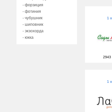
- форзиция
- фотиния
- чубушник
1 
- шиповник
- экзохорда
- юкка
2943
1 