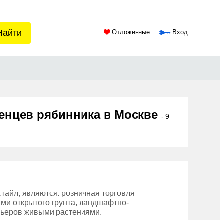
Найти
Отложенные
Вход
женцев рябинника в Москве
- 9
айл, являются: розничная торговля
ми открытого грунта, ландшафтно-
рьеров живыми растениями.