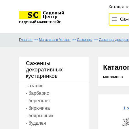
Каталог т
Саже
САДОВЫЙ МАРКЕТПЛЕЙС
Главная
Магазины в Москве
Саженцы
Саженцы декорати
Саженцы
Катало
декоративных
кустарников
магазинов
- азалия
- барбарис
- бересклет
- бирючина
1 
- боярышник
- буддлея