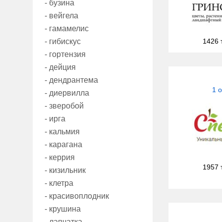
- бузина
- вейгела
- гамамелис
- гибискус
1426 
- гортензия
- дейция
- дендрантема
1 
- диервилла
- зверобой
- ирга
- кальмия
- карагана
- керрия
1957 
- кизильник
- клетра
- красивоплодник
- крушина
- лапчатка