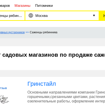
оваров
Магазины
Питомники
нцы рябинника
Москва
вных кустарников
Саженцы рябинника
г садовых магазинов по продаже са
Гринстайл
отзыв
Основными направлениями компании Гринст
горшечными,срезанными цветами, растения
озеленительные работы, оформление инте