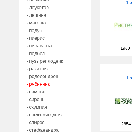
1 
- леукотоэ
- лещина
- магония
- падуб
- пиерис
- пираканта
1960 
- подбел
- пузыреплодник
- ракитник
- рододендрон
1 
- рябинник
- самшит
- сирень
- скумпия
- снежноягодник
- спирея
2954
- стефанандра