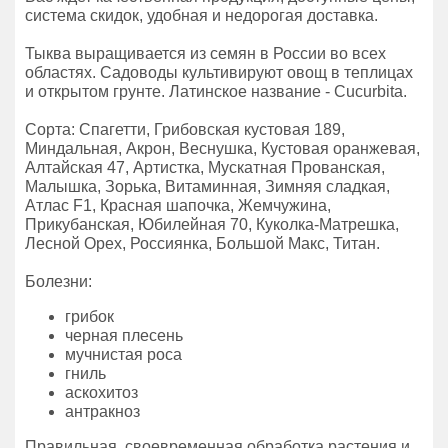
система скидок, удобная и недорогая доставка.
Тыква выращивается из семян в России во всех
областях. Садоводы культивируют овощ в теплицах
и открытом грунте. Латинское название - Cucurbita.
Сорта: Спагетти, Грибовская кустовая 189,
Миндальная, Акрон, Веснушка, Кустовая оранжевая,
Алтайская 47, Артистка, Мускатная Прованская,
Малышка, Зорька, Витаминная, Зимняя сладкая,
Атлас F1, Красная шапочка, Жемчужина,
Прикубанская, Юбилейная 70, Куколка-Матрешка,
Лесной Орех, Россиянка, Большой Макс, Титан.
Болезни:
грибок
черная плесень
мучнистая роса
гниль
аскохитоз
антракноз
Правильная, своевременная обработка растения и