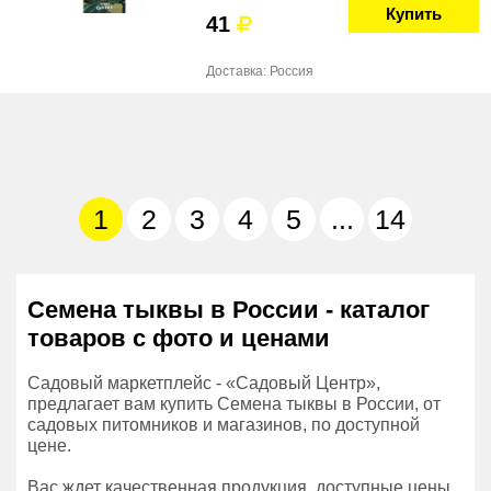
Купить
41
Доставка: Россия
1
2
3
4
5
...
14
Семена тыквы в России - каталог
товаров с фото и ценами
Садовый маркетплейс - «Садовый Центр»,
предлагает вам купить Семена тыквы в России, от
садовых питомников и магазинов, по доступной
цене.
Вас ждет качественная продукция, доступные цены,