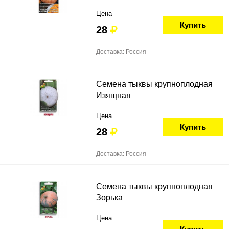
Цена
Купить
28
Доставка: Россия
Семена тыквы крупноплодная
Изящная
Цена
Купить
28
Доставка: Россия
Семена тыквы крупноплодная
Зорька
Цена