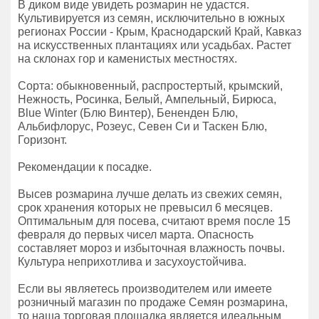
В диком виде увидеть розмарин не удастся.
Культивируется из семян, исключительно в южных
регионах России - Крым, Краснодарский Край, Кавказ
на искусственных плантациях или усадьбах. Растет
на склонах гор и каменистых местностях.
Сорта: обыкновенный, распростертый, крымский,
Нежность, Росинка, Белый, Ампельный, Бирюса,
Blue Winter (Блю Винтер), Бененден Блю,
Альбифлорус, Розеус, Севен Си и Таскен Блю,
Горизонт.
Рекомендации к посадке.
Высев розмарина лучше делать из свежих семян,
срок хранения которых не превысил 6 месяцев.
Оптимальным для посева, считают время после 15
февраля до первых чисел марта. Опасность
составляет мороз и избыточная влажность почвы.
Культура неприхотлива и засухоустойчива.
Если вы являетесь производителем или имеете
розничный магазин по продаже Семян розмарина,
то наша торговая площадка является идеальным