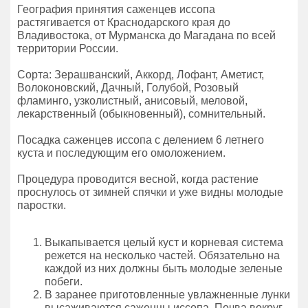
География принятия саженцев иссопа
растягивается от Краснодарского края до
Владивостока, от Мурманска до Магадана по всей
территории России.
Сорта: Зерашванский, Аккорд, Лофант, Аметист,
Волоконовский, Дачный, Голубой, Розовый
фламинго, узколистный, анисовый, меловой,
лекарственный (обыкновенный), сомнительный.
Посадка саженцев иссопа с делением 6 летнего
куста и последующим его омоложением.
Процедура проводится весной, когда растение
проснулось от зимней спячки и уже видны молодые
паростки.
Выкапывается целый куст и корневая система
режется на несколько частей. Обязательно на
каждой из них должны быть молодые зеленые
побеги.
В заранее приготовленные увлажненные лунки
высаживаются саженцы иссопа. Почва вокруг