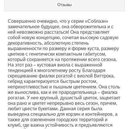
Отзывы
Совершенно очевидно, что у серии «Соблазн»
замечательное будущее, она обворожительна и с
ней невозможно расстаться! Она представляет
собой новую концепцию, сочетая высокую садовую
декоративность, абсолютную степень
выравненности по размеру и форме куста, размеру
цветков с генетически компактным габитусом,
который сохраняется на протяжении всего сезона.
На этот раз – кустовая виола с выраженной
тенденцией к многолетнему росту. Благодаря
скрещиванию фиалки рогатой с виолой Виттрока,
гибрид характеризуется быстрым ростом,
неприхотливостью и пышным цветением. Она столь
же вынослива, как и ее прародительница – фиалка
рогатая. У нее крупный, душистый цветок, зацветает
она рано и цветет непрерывно весь сезон, причем,
любит цвести букетами. Данная серия была
выведена специально для корзин и контейнеров, а
также для озеленения городских территорий и
клумб, где важна устойчивость и предъявляются