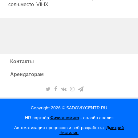
солн.место VII-IX
Контакты
Арендаторам
Copyright 2026 © SADOVIYCENTR.RU
HR партнёр
Физиогномика
- онлайн анализ
Автоматизация процессов и веб-разработка:
Дмитрий
Чистилин