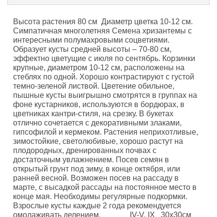
Высота растения 80 см Диаметр цветка 10-12 см.
Симпатичная многолетняя Семена хризантемы с
интересными полумахровыми соцветиями.
Образует кусты средней высоты – 70-80 см,
эффектно цветущие с июля по сентябрь. Корзинки
крупные, диаметром 10-12 см, расположены на
стеблях по одной. Хорошо контрастируют с густой
темно-зеленой листвой. Цветение обильное,
пышные кусты выигрышно смотрятся в группах на
фоне кустарников, используются в бордюрах, в
цветниках кантри-стиля, на срезку. В букетах
отлично сочетается с декоративными злаками,
гипсофилой и кермеком. Растения неприхотливые,
зимостойкие, светолюбивые, хорошо растут на
плодородных, дренированных почвах с
достаточным увлажнением. Посев семян в
открытый грунт под зиму, в конце октября, или
ранней весной. Возможен посев на рассаду в
марте, с высадкой рассады на постоянное место в
конце мая. Необходимы регулярные подкормки.
Взрослые кусты каждые 2 года рекомендуется
омолаживать делением. IV-V, IX 30x30см