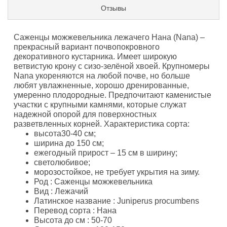
Отзывы
Саженцы можжевельника лежачего Нана (Nana) –
прекрасный вариант почвопокровного
декоративного кустарника. Имеет широкую
ветвистую крону с сизо-зелёной хвоей. Крупномеры
Nana укореняются на любой почве, но больше
любят увлажненные, хорошо дренированные,
умеренно плодородные. Предпочитают каменистые
участки с крупными камнями, которые служат
надежной опорой для поверхностных
разветвленных корней. Характеристика сорта:
высота30-40 см;
ширина до 150 см;
ежегодный прирост – 15 см в ширину;
светолюбивое;
морозостойкое, не требует укрытия на зиму.
Род
: Саженцы можжевельника
Вид
: Лежачий
Латинское название
: Juniperus procumbens
Перевод сорта
: Нана
Высота до см
: 50-70