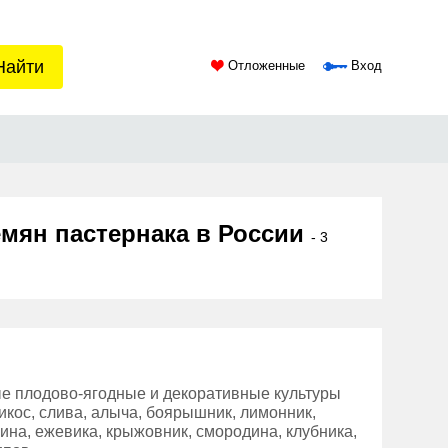
Найти
Отложенные
Вход
емян пастернака в России
- 3
ые плодово-ягодные и декоративные культуры
брикос, слива, алыча, боярышник, лимонник,
лина, ежевика, крыжовник, смородина, клубника,