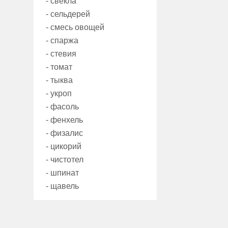
- свекла
- сельдерей
- смесь овощей
- спаржа
- стевия
- томат
- тыква
- укроп
- фасоль
- фенхель
- физалис
- цикорий
- чистотел
- шпинат
- щавель