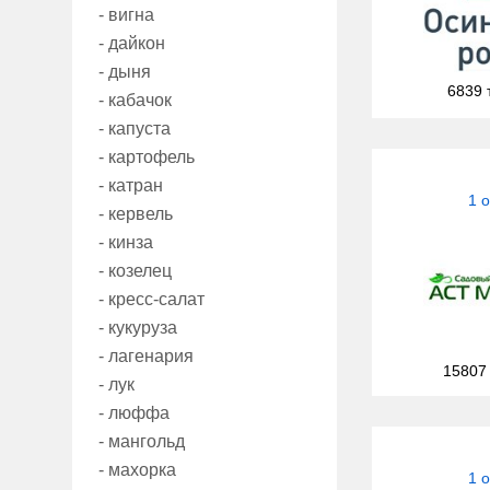
- вигна
- дайкон
- дыня
6839 
- кабачок
- капуста
- картофель
- катран
1 
- кервель
- кинза
- козелец
- кресс-салат
- кукуруза
- лагенария
15807
- лук
- люффа
- мангольд
- махорка
1 