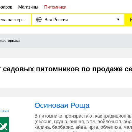
оваров
Магазины
Питомники
а пастернака
Вся Россия
пастернака
г садовых питомников по продаже с
Осиновая Роща
отзыв
В питомнике произрастают как традиционн
(яблоня, груша, вишня, в т.ч. войлочная, а
калина, барбарис, айва, ирга, облепиха, ма