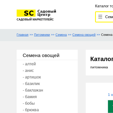
Каталог т
Семен
САДОВЫЙ МАРКЕТПЛЕЙС
Главная
Питомники
Семена
Семена овощей
Семена 
Семена овощей
Катало
- алтей
питомника
- анис
- артишок
- базилик
- баклажан
1 
- бамия
- бобы
- брюква