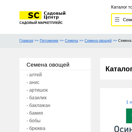
Каталог т
Сем
САДОВЫЙ МАРКЕТПЛЕЙС
Главная
Питомники
Семена
Семена овощей
Семена
Семена овощей
Катало
- алтей
- анис
- артишок
- базилик
1 
- баклажан
- бамия
- бобы
- брюква