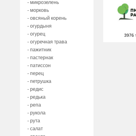
- микрозелень
- морковь
- овсяный корень
- огурдыня
- огурец
3976 
- огуречная трава
- пажитник
- пастернак
- патиссон
- перец
- петрушка
- редис
- редька
- репа
- рукола
- рута
- салат