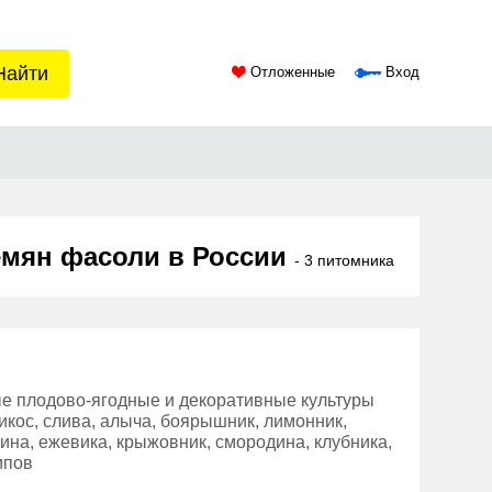
Найти
Отложенные
Вход
емян фасоли в России
- 3 питомника
ые плодово-ягодные и декоративные культуры
брикос, слива, алыча, боярышник, лимонник,
лина, ежевика, крыжовник, смородина, клубника,
ипов