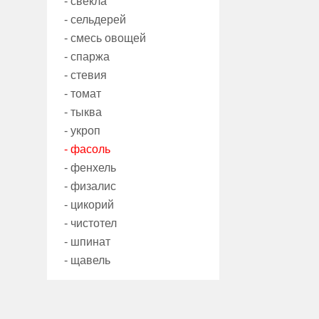
- свекла
- сельдерей
- смесь овощей
- спаржа
- стевия
- томат
- тыква
- укроп
- фасоль
- фенхель
- физалис
- цикорий
- чистотел
- шпинат
- щавель