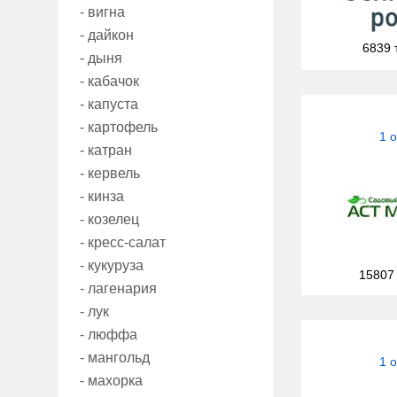
- вигна
- дайкон
6839 
- дыня
- кабачок
- капуста
- картофель
1 
- катран
- кервель
- кинза
- козелец
- кресс-салат
- кукуруза
15807
- лагенария
- лук
- люффа
- мангольд
1 
- махорка