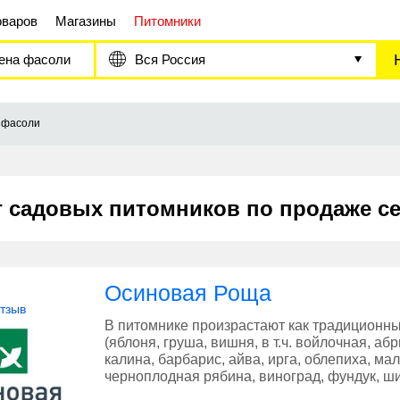
оваров
Магазины
Питомники
ена фасоли
Вся Россия
 фасоли
г садовых питомников по продаже с
Осиновая Роща
отзыв
В питомнике произрастают как традиционн
(яблоня, груша, вишня, в т.ч. войлочная, а
калина, барбарис, айва, ирга, облепиха, ма
черноплодная рябина, виноград, фундук, ш