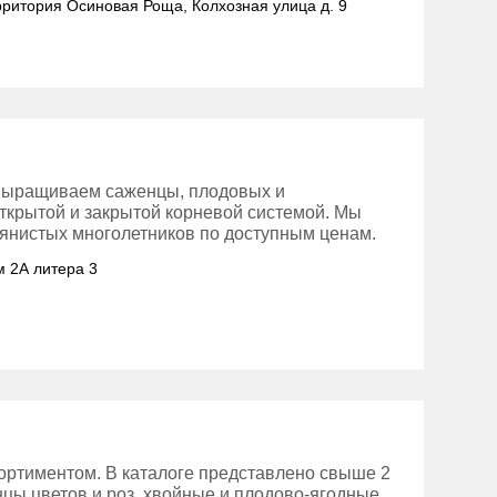
ерритория Осиновая Роща, Колхозная улица д. 9
выращиваем саженцы, плодовых и
открытой и закрытой корневой системой. Мы
янистых многолетников по доступным ценам.
м 2А литера 3
ортиментом. В каталоге представлено свыше 2
цы цветов и роз, хвойные и плодово-ягодные