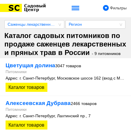
Фильтры
Саженцы лекарственных и пряных трав
Регион
Каталог садовых питомников по
продаже саженцев лекарственных
и пряных трав в России
- 9 питомников
Цветущая долина
3047 товаров
Питомники
Адрес: г. Санкт-Петербург, Московское шоссе 162 (вход с Московского шоссе) (От ст. метро “Купчино” Автобусы № 196, 388 Маршрутки № К688П, 610, К354, К293, К201)
Каталог товаров
Алексеевская Дубрава
2466 товаров
Питомники
Адрес: г. Санкт-Петербург, Лахтинский пр., 7
Каталог товаров