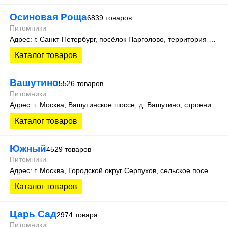
Осиновая Роща
6839 товаров
Питомники
Адрес: г. Санкт-Петербург, посёлок Парголово, территория Осиновая Роща, Колхозная улица д. 9
Каталог товаров
Вашутино
5526 товаров
Питомники
Адрес: г. Москва, Вашутинское шоссе, д. Вашутино, строение 712, помещение 2
Каталог товаров
Южный
4529 товаров
Питомники
Адрес: г. Москва, Городской округ Серпухов, сельское поселение Васильевское, деревня Старые Кузьмёнки 14 (65 км Симферопольского шоссе).
Каталог товаров
Царь Сад
2974 товара
Питомники