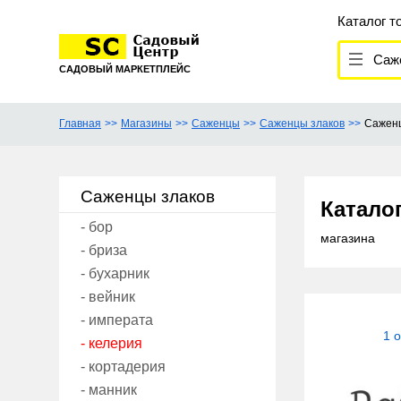
Каталог т
Саж
САДОВЫЙ МАРКЕТПЛЕЙС
Главная
Магазины
Саженцы
Саженцы злаков
Сажен
Саженцы злаков
Катало
- бор
магазина
- бриза
- бухарник
- вейник
- императа
1 
- келерия
- кортадерия
- манник