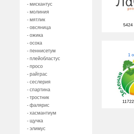
- мискантус
- молиния
- мятлик
5424
- овсяница
- ожика
- осока
- пеннисетум
1 
- плейобластус
- просо
- райграс
- сеслерия
- спартина
- тростник
11722
- фалярис
- хасмантиум
- щучка
- элимус