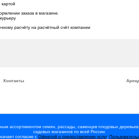
й картой
ормлении заказа в магазине.
 курьеру
ичному расчёту на расчётный счёт компании
Контакты
Арен
мным ассортиментом семян, рассады, саженцев плодовых деревьев,
садовых магазинов по всей России.
значает согласие с
Офертой о предоставлении услуг
,
Пользователь