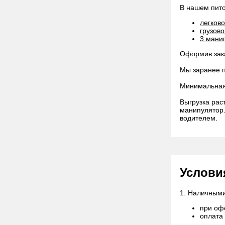
В нашем пито
легков
грузов
3 мани
Оформив зака
Мы заранее п
Минимальная 
Выгрузка рас
манипулятор.
водителем.
Услови
1. Наличным
при оф
оплата