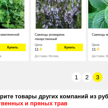
 земляничной
Саженцы розмарина
Саженцы м
лекарственный
Цена
Цена
Купить
Купить
11
11
а
Доставка: Москва
Доставка: 
1
2
3
рите товары других компаний из ру
твенных и пряных трав