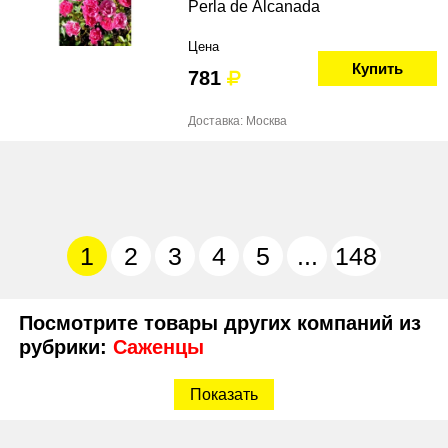
Perla de Alcanada
Цена
Купить
781
Доставка: Москва
1
2
3
4
5
...
148
Посмотрите товары других компаний из
рубрики:
Саженцы
Показать