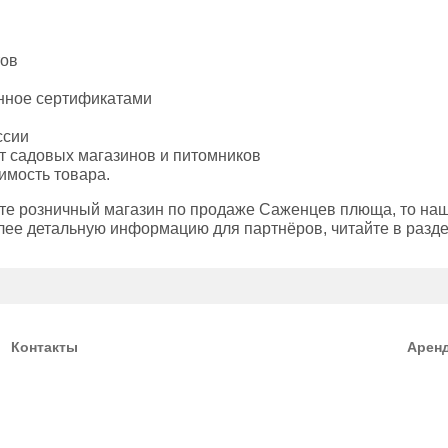
тов
енное сертификатами
ссии
т садовых магазинов и питомников
имость товара.
ете розничный магазин по продаже Саженцев плюща, то на
лее детальную информацию для партнёров, читайте в разд
Контакты
Арен