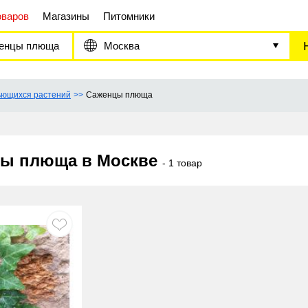
оваров
Магазины
Питомники
енцы плюща
Москва
ьющихся растений
Саженцы плюща
ы плюща в Москве
- 1 товар