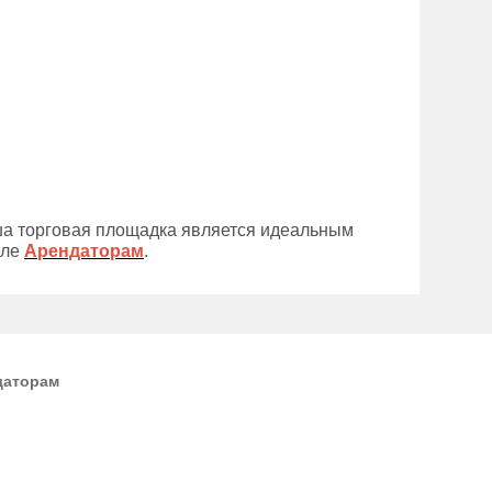
ша торговая площадка является идеальным
еле
Арендаторам
.
даторам