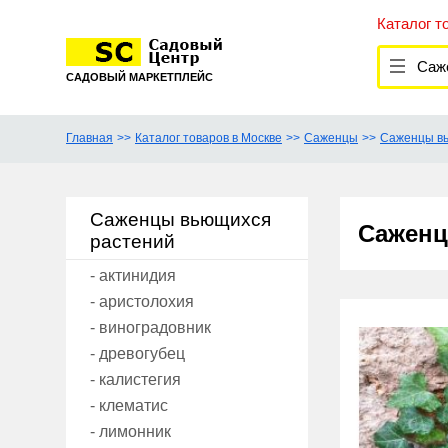
Каталог т
Саж
САДОВЫЙ МАРКЕТПЛЕЙС
Главная
Каталог товаров в Москве
Саженцы
Саженцы в
Саженцы вьющихся
Саженц
растений
- актинидия
- аристолохия
- виноградовник
- древогубец
- калистегия
- клематис
- лимонник