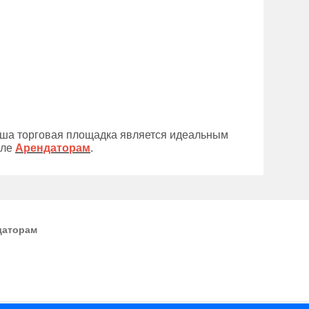
аша торговая площадка является идеальным
еле
Арендаторам
.
даторам