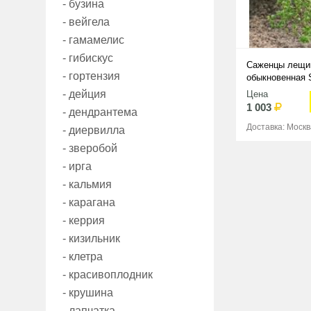
- бузина
- вейгела
- гамамелис
- гибискус
Саженцы лещи
- гортензия
обыкновенная 
- дейция
Цена
1 003
- дендрантема
Доставка: Москв
- диервилла
- зверобой
- ирга
- кальмия
- карагана
- керрия
- кизильник
- клетра
- красивоплодник
- крушина
- лапчатка