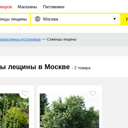
оваров
Магазины
Питомники
енцы лещины
Москва
коративных кустарников
Саженцы лещины
ы лещины в Москве
- 2 товара