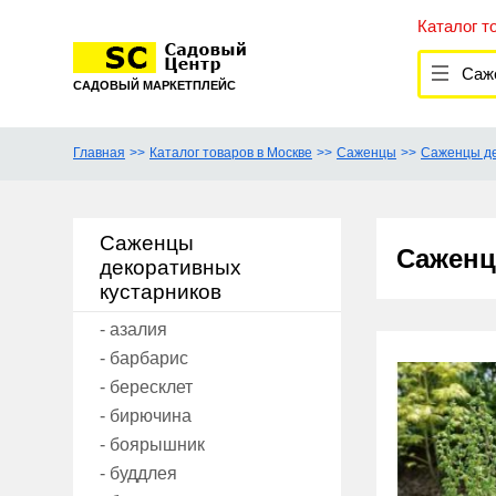
Каталог т
Саж
САДОВЫЙ МАРКЕТПЛЕЙС
Главная
Каталог товаров в Москве
Саженцы
Саженцы де
Саженцы
Саженц
декоративных
кустарников
- азалия
- барбарис
- бересклет
- бирючина
- боярышник
- буддлея