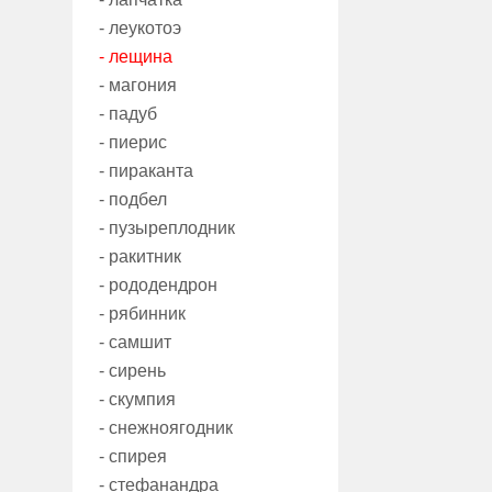
- леукотоэ
- лещина
- магония
- падуб
- пиерис
- пираканта
- подбел
- пузыреплодник
- ракитник
- рододендрон
- рябинник
- самшит
- сирень
- скумпия
- снежноягодник
- спирея
- стефанандра