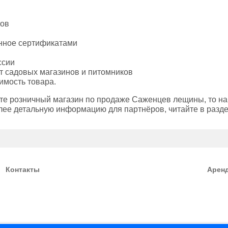
тов
енное сертификатами
ссии
т садовых магазинов и питомников
имость товара.
ете розничный магазин по продаже Саженцев лещины, то н
лее детальную информацию для партнёров, читайте в разд
Контакты
Арен