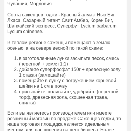
Чувашия, Мордовия.
Сорта саженцев годжи - Красный алмаз, Нью Биг,
Лхаса, Сахарный гигант, Свит Амбер, Корен Биг,
Шанхайский экспресс, Суперфут, Lycium barbarum,
Lycium chinense.
В теплом регионе саженцы помещают в землю
осенью, а на севере весной по такой схеме:
в заготовленные лунки засыпьте песок, смесь
(перегной + земля 1:1)
добавьте суперфосфат 150г + древесную золу
1 стакан (замешайте)
помещайте в лунку с погружением корневой
шейки на 1 см в почву
присыпайте, поливайте, удобряйте (перегной,
торф, древесная зола, скошенная трава,
опилки)
Если вы являетесь производителем или имеете
розничный магазин по продаже Саженцев годжи, то
наша торговая площадка является идеальным
местом, для расширения вашего бизнеса. Более