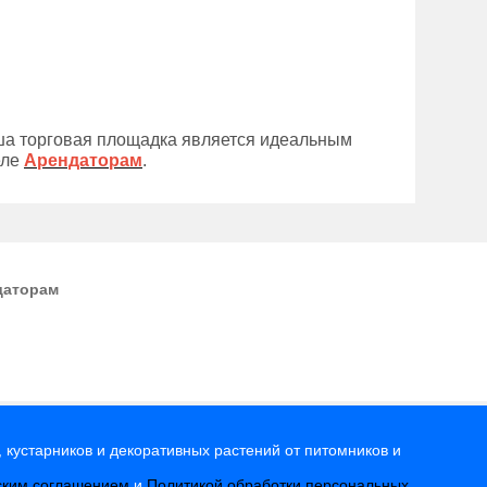
ша торговая площадка является идеальным
еле
Арендаторам
.
даторам
 кустарников и декоративных растений от питомников и
ским соглашением
и
Политикой обработки персональных