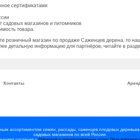
енное сертификатами
ссии
т садовых магазинов и питомников
имость товара.
те розничный магазин по продаже Саженцев дерена, то на
лее детальную информацию для партнёров, читайте в разд
Контакты
Арен
мным ассортиментом семян, рассады, саженцев плодовых деревьев,
садовых магазинов по всей России.
значает согласие с
Офертой о предоставлении услуг
,
Пользователь