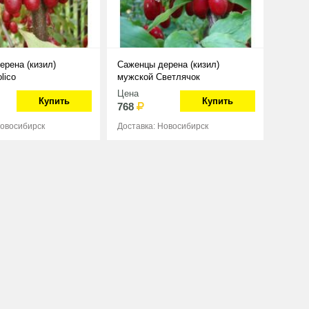
ерена (кизил)
Саженцы дерена (кизил)
lico
мужской Светлячок
Цена
Купить
Купить
768
Новосибирск
Доставка: Новосибирск