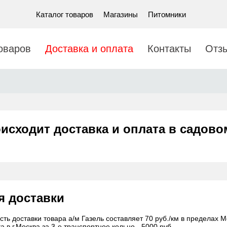
Каталог товаров
Магазины
Питомники
оваров
Доставка и оплата
Контакты
Отз
оисходит доставка и оплата в садово
я доставки
ть доставки товара а/м Газель составляет 70 руб./км в пределах М
а в г.Москва за 3-е транспортное кольцо - 5000 руб.