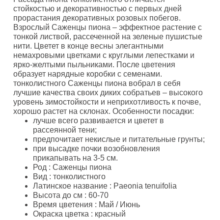
стойкостью и декоративностью с первых дней
прорастания декоративных розовых побегов.
Взрослый Саженцы пиона – эффектное растение с
тонкой листвой, рассеченной на зеленые пушистые
нити. Цветет в конце весны элегантными
немахровыми цветками с круглыми лепестками и
ярко-желтыми пыльниками. После цветения
образует нарядные коробки с семенами.
тонколистного Саженцы пиона вобрал в себя
лучшие качества своих диких собратьев – высокого
уровень зимостойкости и неприхотливость к почве,
хорошо растет на склонах. Особенности посадки:
лучше всего развивается и цветет в
рассеянной тени;
предпочитает некислые и питательные грунты;
при высадке почки возобновления
прикапывать на 3-5 см.
Род
: Саженцы пиона
Вид
: тонколистного
Латинское название
: Paeonia tenuifolia
Высота до см
: 60-70
Время цветения
: Май / Июнь
Окраска цветка
: красный