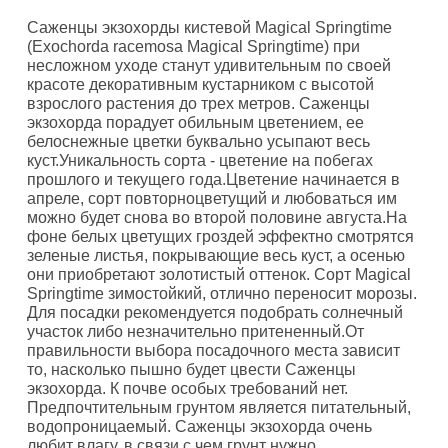
Саженцы экзохорды кистевой Magical Springtime
(Exochorda racemosa Magical Springtime) при
несложном уходе станут удивительным по своей
красоте декоративным кустарником с высотой
взрослого растения до трех метров. Саженцы
экзохорда порадует обильным цветением, ее
белоснежные цветки буквально усыпают весь
куст.Уникальность сорта - цветение на побегах
прошлого и текущего года.Цветение начинается в
апреле, сорт повторноцветущий и любоваться им
можно будет снова во второй половине августа.На
фоне белых цветущих гроздей эффектно смотрятся
зеленые листья, покрывающие весь куст, а осенью
они приобретают золотистый оттенок. Сорт Magical
Springtime зимостойкий, отлично переносит морозы.
Для посадки рекомендуется подобрать солнечный
участок либо незначительно притененный.От
правильности выбора посадочного места зависит
то, насколько пышно будет цвести Саженцы
экзохорда. К почве особых требований нет.
Предпочтительным грунтом является питательный,
водопроницаемый. Саженцы экзохорда очень
любит влагу, в связи с чем грунт нужно