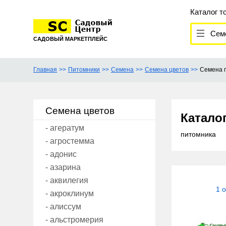
Каталог т
Сем
САДОВЫЙ МАРКЕТПЛЕЙС
Главная
Питомники
Семена
Семена цветов
Семена 
Семена цветов
Катало
- агератум
питомника
- агростемма
- адонис
- азарина
- аквилегия
1 
- акроклинум
- алиссум
- альстромерия