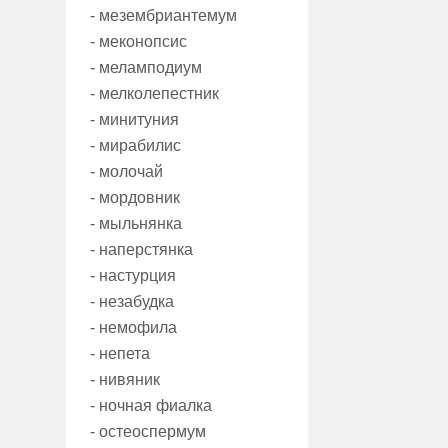
- мезембриантемум
- меконопсис
- меламподиум
- мелколепестник
- минитуния
- мирабилис
- молочай
- мордовник
- мыльнянка
- наперстянка
- настурция
- незабудка
- немофила
- непета
- нивяник
- ночная фиалка
- остеоспермум