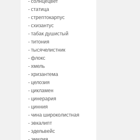
- солнцецвет
- статица
- стрептокарпус
- схизантус
- табак душистый
- титония
- тысячелистник
- флокс
- хмель
- хризантема
- целозия
- цикламен
- цинерария
- цинния
- чина широколистная
- эвкалипт
- эдельвейс
- эмилия