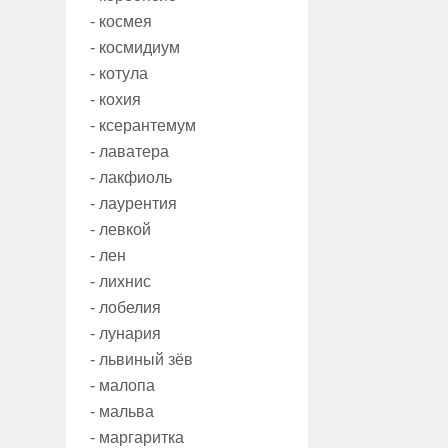
- космея
- космидиум
- котула
- кохия
- ксерантемум
- лаватера
- лакфиоль
- лаурентия
- левкой
- лен
- лихнис
- лобелия
- лунария
- львиный зёв
- малопа
- мальва
- маргаритка