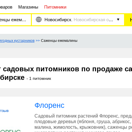
оваров
Магазины
Питомники
цы ежемалины
Новосибирск
, Новосибирская область
годных кустарников
Саженцы ежемалины
г садовых питомников по продаже с
бирске
- 1 питомник
Флоренс
отзыв
Садовый питомник растений Флоренс, пред
плодовые деревья (яблоня, груша, абрикос,
малина, жимолость, крыжовник), саженцы р