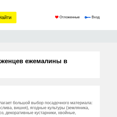
Найти
Отложенные
Вход
аженцев ежемалины в
лагает большой выбор посадочного материала:
 слива, вишня), ягодные культуры (земляника,
оз, декоративные кустарники, хвойные,