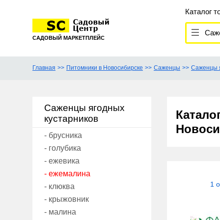
Каталог т
Сажен
САДОВЫЙ МАРКЕТПЛЕЙС
Главная
Питомники в Новосибирске
Саженцы
Саженцы я
Саженцы ягодных
Катало
кустарников
Новоси
- брусника
- голубика
- ежевика
- ежемалина
1 
- клюква
- крыжовник
- малина