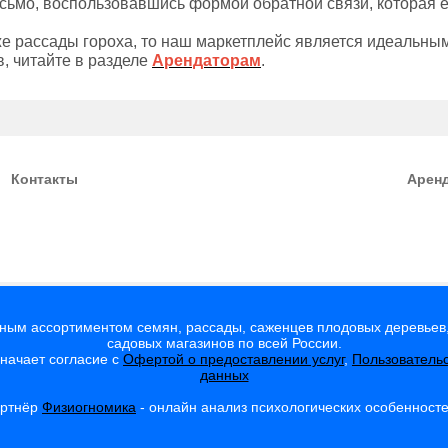
сьмо, воспользовавшись формой обратной связи, которая е
е рассады гороха, то наш маркетплейс является идеальны
, читайте в разделе
Арендаторам
.
Контакты
Арен
мным ассортиментом семян, рассады, саженцев плодовых деревьев,
садовых магазинов по всей России.
значает согласие с
Офертой о предоставлении услуг
,
Пользователь
данных
артнёр
Физиогномика
- онлайн анализ психологических особенност