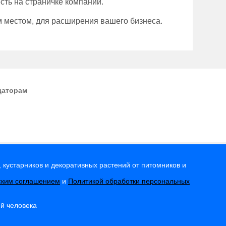
сть на страничке компании.
м местом, для расширения вашего бизнеса.
даторам
 кустарников и декоративных растений от питомников и
ским соглашением
и
Политикой обработки персональных
ей человека