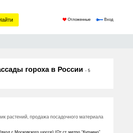
Найти
Отложенные
Вход
ассады гороха в России
- 5
ник растений, продажа посадочного материала
(вход с Московского шоссе) (От ст. метро “Купчино”