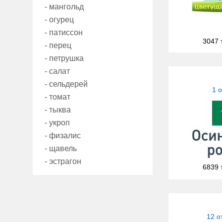
- мангольд
- огурец
- патиссон
3047 
- перец
- петрушка
- салат
- сельдерей
1 
- томат
- тыква
- укроп
- физалис
- щавель
- эстрагон
6839 
12 о