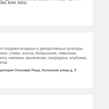
354, К293, К201)
ые плодово-ягодные и декоративные культуры
брикос, слива, алыча, боярышник, лимонник,
лина, ежевика, крыжовник, смородина, клубника,
ипов
ерритория Осиновая Роща, Колхозная улица д. 9