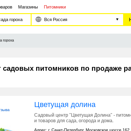
оваров
Магазины
Питомники
ада гороха
Вся Россия
а гороха
г садовых питомников по продаже р
Цветущая долина
тзыва
Садовый центр "Цветущая Долина" - питом
и товаров для сада, огорода и дома.
Адрес: г. Санкт-Петербург, Московское шоссе 162 