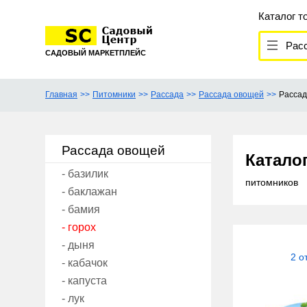
Каталог т
Расс
САДОВЫЙ МАРКЕТПЛЕЙС
Главная
Питомники
Рассада
Рассада овощей
Рассад
Рассада овощей
Катало
- базилик
питомников
- баклажан
- бамия
- горох
- дыня
2 о
- кабачок
- капуста
- лук