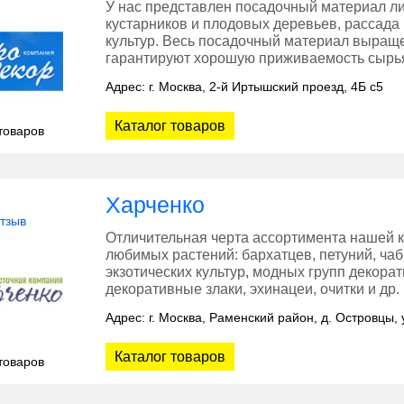
У нас представлен посадочный материал л
кустарников и плодовых деревьев, рассада
культур. Весь посадочный материал выращ
гарантируют хорошую приживаемость сырья
Адрес: г. Москва, 2-й Иртышский проезд, 4Б с5
Каталог товаров
товаров
Харченко
отзыв
Отличительная черта ассортимента нашей к
любимых растений: бархатцев, петуний, чабр
экзотических культур, модных групп декорат
декоративные злаки, эхинацеи, очитки и др.
Адрес: г. Москва, Раменский район, д. Островцы,
Каталог товаров
товаров