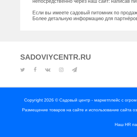
непосредственно через наш сайт: написав пи
Если вы имеете садовый питомник по продаж
Более детальную информацию для партнёров
SADOVIYCENTR.RU
Copyright 2026 © Садовый центр - маркетплейс с огро
Размещение товаров на сайте и использование сайта о
Наш HR п