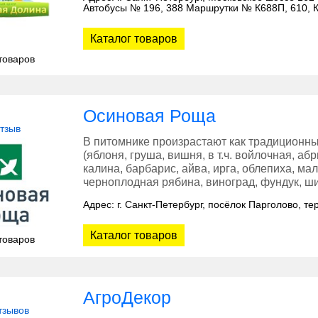
Автобусы № 196, 388 Маршрутки № К688П, 610, К
Каталог товаров
товаров
Осиновая Роща
отзыв
В питомнике произрастают как традиционн
(яблоня, груша, вишня, в т.ч. войлочная, а
калина, барбарис, айва, ирга, облепиха, ма
черноплодная рябина, виноград, фундук, ш
Адрес: г. Санкт-Петербург, посёлок Парголово, т
Каталог товаров
товаров
АгроДекор
тзывов