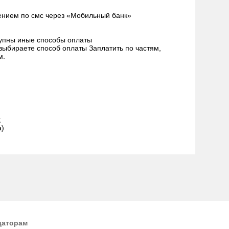
ением по смс через «Мобильный банк»
тупны иные способы оплаты
 выбираете способ оплаты Заплатить по частям,
м.
;
а)
даторам