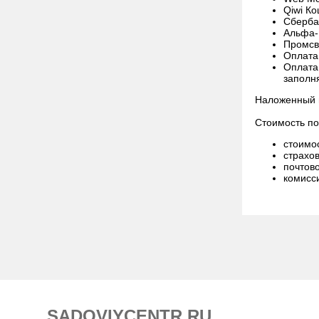
Qiwi К
Сберба
Альфа-
Промсв
Оплата
Оплата 
заполн
Наложенный 
Стоимость по
стоимос
страхов
почтово
комисси
SADOVIYCENTR.RU