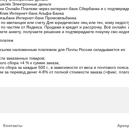
ошелёк Электронные деньги
нк Онлайн Платежи через интернет-банк Сбербанка и с подтвержд
Клик Интернет-банк Альфа-Банка
язьбанк Интернет-банк Промсвязьбанка
 по квитанции или счету Для юридических лиц или тех, кому недос
по частям от Яндекса. Продажи в кредит и рассрочку. Всё онлайн:
яете анкету, получаете решение и подтверждаете покупку смс-кодо
платеж
сылки наложенным платежом для Почты России складывается из:
ти заказанных товаров;
ого сбора +4 % к сумме заказа;
го сбора за каждые 500 г., в зависимости от веса и почтового пояса
и за перевод денег 4-8% от полной стоимости заказа (+фикс. плат
Контакты
Арен