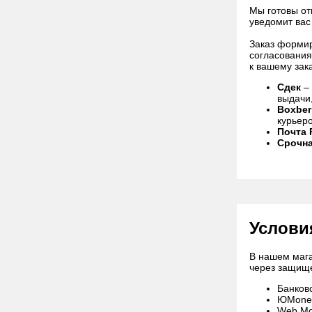
Мы готовы от
уведомит вас
Заказ формир
согласования
к вашему зак
Сдек
– 
выдачи
Boxber
курьер
Почта 
Срочна
Услови
В нашем мага
через защище
Банковс
ЮMoney
Web Mo